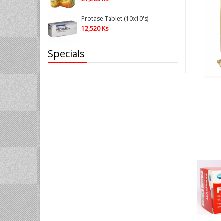
VITAMIN B1, B6, B12 အားဆေးများ
Protase Tablet (10x10's)
VITAMIN C အားဆေးများ
12,520 Ks
VITAMIN E & EPE
Specials
WOMEN VITAMIN (အမျိုးသမီးများအတွက်
ဗီတာမင်အားဆေးများ)
SURGICAL MASK & MEDICAL SUPPLIES
(ခွဲစိတ်ခန်းနှင့် ဓါတ်ခွဲခန်းသုံးပစ္စည်းများ)
အမျိုးသမီးလစဉ်သုံးပစ္စည်းများ
ခလေးအသုံးအဆောင်ပစ္စည်းများ
ရေသန့်ဆေးပြား (WATER PURIFICATION TABLET)
သန်ချဆေး
ကွန်ဒုံး
အရောင်ကျဆေး
ဗီတာမင် D အားဆေးများ
ANTIBIOTIC (ပဋိဇီ၀ဆေး)