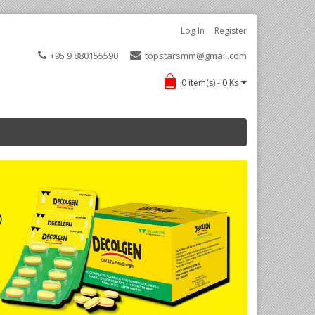
Log In
Register
+95 9 880155590
topstarsmm@gmail.com
0 item(s) - 0 Ks