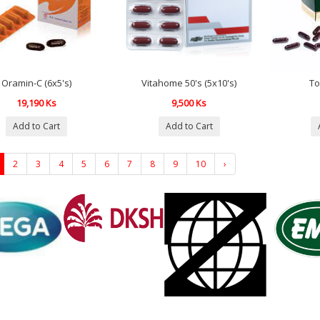
Oramin-C (6x5's)
Vitahome 50's (5x10's)
To
19,190 Ks
9,500 Ks
Add to Cart
Add to Cart
2
3
4
5
6
7
8
9
10
›