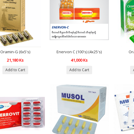
Oramin-G (6x5's)
Enervon C (100's) (4x25's)
Or
21,180 Ks
41,000 Ks
Add to Cart
Add to Cart