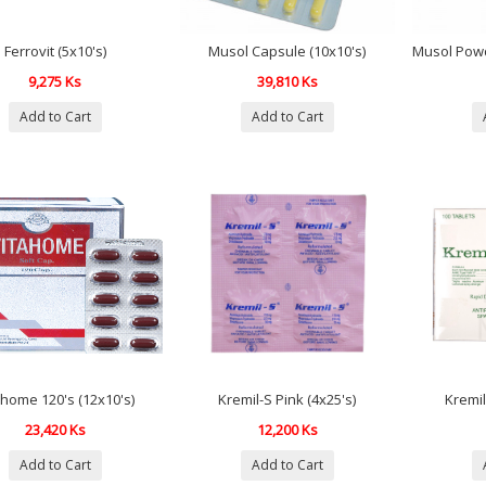
Ferrovit (5x10's)
Musol Capsule (10x10's)
Musol Powd
9,275 Ks
39,810 Ks
Add to Cart
Add to Cart
ahome 120's (12x10's)
Kremil-S Pink (4x25's)
Kremil
23,420 Ks
12,200 Ks
Add to Cart
Add to Cart