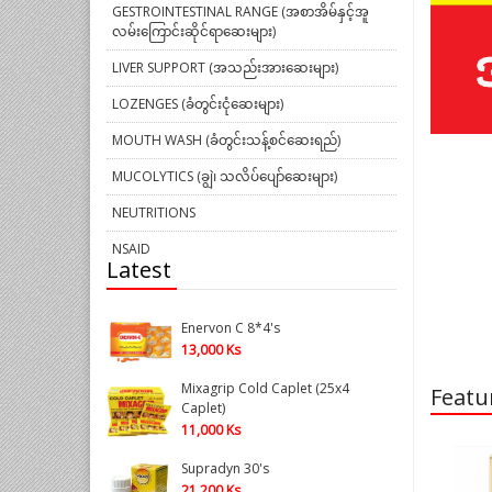
GESTROINTESTINAL RANGE (အစာအိမ်နှင့်အူ
လမ်းကြောင်းဆိုင်ရာဆေးများ)
LIVER SUPPORT (အသည်းအားဆေးများ)
LOZENGES (ခံတွင်းငုံဆေးများ)
MOUTH WASH (ခံတွင်းသန့်စင်ဆေးရည်)
MUCOLYTICS (ချွဲ၊ သလိပ်ပျော်ဆေးများ)
NEUTRITIONS
NSAID
Latest
ORAL CONTRACEPTIVE PILLS (ပဋိသန္ဓေတား
ဆေး)
Enervon C 8*4's
ORAL REHYDRATION SALTS (ORS) (ဓါတ်ဆား
13,000 Ks
များ)
Mixagrip Cold Caplet (25x4
Featu
OTHERS
Caplet)
11,000 Ks
အရေပြားလိမ်းဆေးများ
Supradyn 30's
VITAMIN & MINERALS (ဗီတာမင်အားဆေးများ)
21,200 Ks