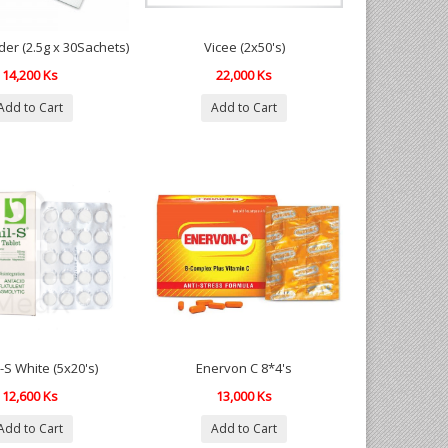
er (2.5g x 30Sachets)
Vicee (2x50's)
14,200 Ks
22,000 Ks
Add to Cart
Add to Cart
-S White (5x20's)
Enervon C 8*4's
12,600 Ks
13,000 Ks
Add to Cart
Add to Cart