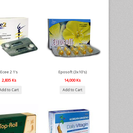
Ecee 2 1's
Eposoft (3x10's)
2,835 Ks
14,000 Ks
Add to Cart
Add to Cart