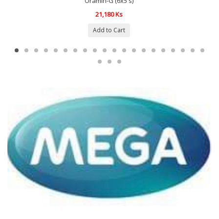
Oramin-G (6x5's)
21,180 Ks
Add to Cart