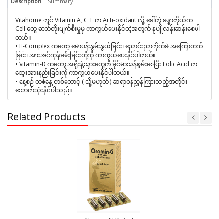
Description
Summary
Vitahome တွင် Vitamin A, C, E က Anti-oxidant လို့ ခေါ်တဲ့ ခန္ဓာကိုယ်က
Cell တွေ ဓာတ်တိုးပျက်စီးမှုမှ ကာကွယ်ပေးနိုင်တဲ့အတွက် နုပျိုလန်းဆန်းစေပါ
တယ်။
•
B-Complex ကတော့ မောပန်းနွမ်းနွယ်ခြင်း၊ ညောင်းညာကိုက်ခဲ အကြောတက်
ခြင်း၊ အားအင်ကုန်ခမ်းခြင်းတို့ကို ကာကွယ်ပေးနိုင်ပါတယ်။
•
Vitamin-D ကတော့ အရိုးနဲ့သွားတွေကို ခိုင်မာသန်စွမ်းစေပြီး Folic Acid က
သွေးအားနည်းခြင်းကို ကာကွယ်ပေးနိုင်ပါတယ်။
•
နေ့စဉ် တစ်နေ့ တစ်တောင့် ( သို့မဟုတ် ) ဆရာဝန်ညွှန်ကြားသည့်အတိုင်း
သောက်သုံးနိုင်ပါသည်။
Related Products