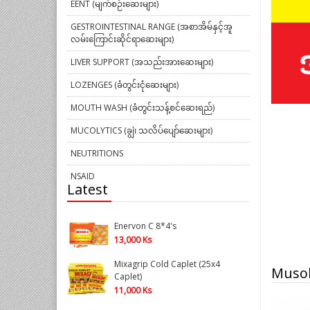
EENT (မျက်စဉ်းဆေးများ)
GESTROINTESTINAL RANGE (အစာအိမ်နှင့်အူ
လမ်းကြောင်းဆိုင်ရာဆေးများ)
LIVER SUPPORT (အသည်းအားဆေးများ)
LOZENGES (ခံတွင်းငုံဆေးများ)
MOUTH WASH (ခံတွင်းသန့်စင်ဆေးရည်)
MUCOLYTICS (ချွဲ၊ သလိပ်ပျော်ဆေးများ)
NEUTRITIONS
NSAID
Latest
ORAL CONTRACEPTIVE PILLS (ပဋိသန္ဓေတား
ဆေး)
Enervon C 8*4's
ORAL REHYDRATION SALTS (ORS) (ဓါတ်ဆား
13,000 Ks
များ)
Mixagrip Cold Caplet (25x4
Musol
OTHERS
Caplet)
11,000 Ks
အရေပြားလိမ်းဆေးများ