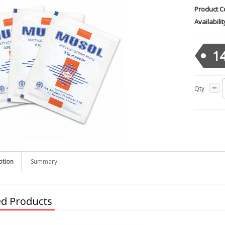
Product C
Availabilit
14
Qty
ption
Summary
ed Products