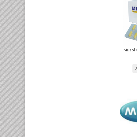
ANTIBIOTIC (ပဋိဇီ၀ဆေး)
Musol C