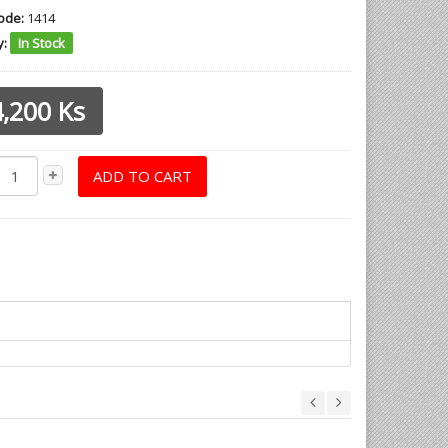
ode:
1414
y:
In Stock
,200 Ks
ADD TO CART