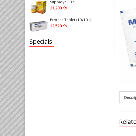
Supradyn 30's
VITAMIN & MINERALS (ဗီတာမင်အားဆေးများ)
21,200 Ks
VITAMIN B1, B6, B12 အားဆေးများ
Protase Tablet (10x10's)
VITAMIN C အားဆေးများ
12,520 Ks
VITAMIN E & EPE
Specials
WOMEN VITAMIN (အမျိုးသမီးများအတွက်
ဗီတာမင်အားဆေးများ)
SURGICAL MASK & MEDICAL SUPPLIES
(ခွဲစိတ်ခန်းနှင့် ဓါတ်ခွဲခန်းသုံးပစ္စည်းများ)
အမျိုးသမီးလစဉ်သုံးပစ္စည်းများ
ခလေးအသုံးအဆောင်ပစ္စည်းများ
ရေသန့်ဆေးပြား (WATER PURIFICATION TABLET)
Descri
သန်ချဆေး
ကွန်ဒုံး
Relat
အရောင်ကျဆေး
ဗီတာမင် D အားဆေးများ