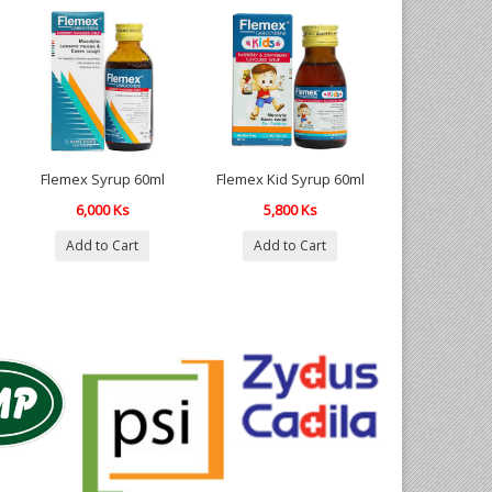
Flemex Syrup 60ml
Flemex Kid Syrup 60ml
Mucodyl Sy
6,000 Ks
5,800 Ks
2,950 
Add to Cart
Add to Cart
Add to 