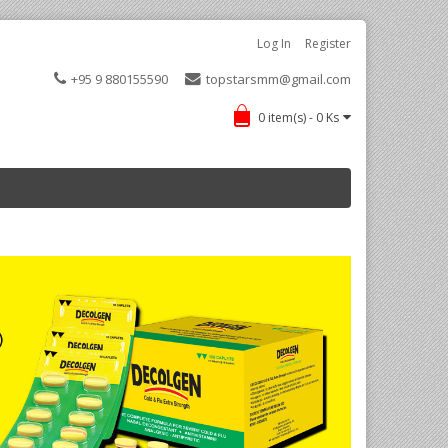
Log In
Register
+95 9 880155590
topstarsmm@gmail.com
0 item(s) - 0 Ks