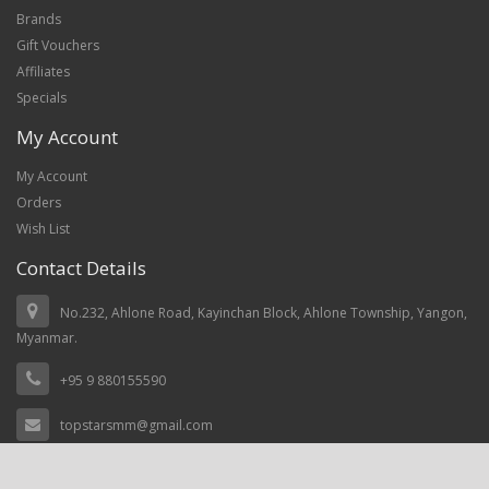
Brands
Gift Vouchers
Affiliates
Specials
My Account
My Account
Orders
Wish List
Contact Details
No.232, Ahlone Road, Kayinchan Block, Ahlone Township, Yangon,
Myanmar.
+95 9 880155590
topstarsmm@gmail.com